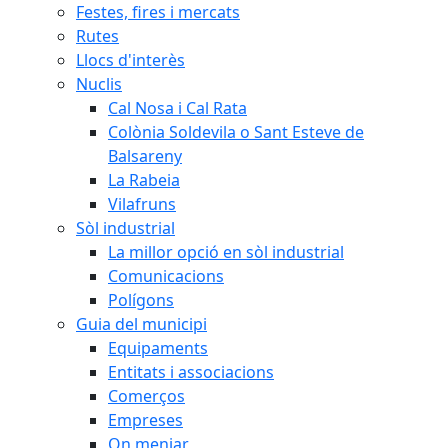
Festes, fires i mercats
Rutes
Llocs d'interès
Nuclis
Cal Nosa i Cal Rata
Colònia Soldevila o Sant Esteve de
Balsareny
La Rabeia
Vilafruns
Sòl industrial
La millor opció en sòl industrial
Comunicacions
Polígons
Guia del municipi
Equipaments
Entitats i associacions
Comerços
Empreses
On menjar