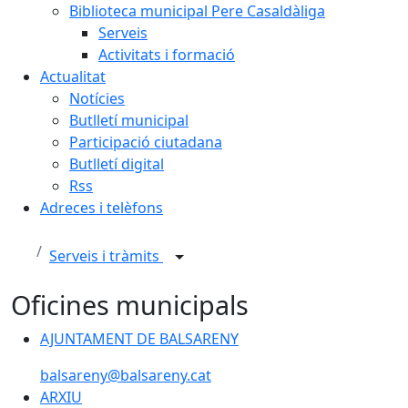
Biblioteca municipal Pere Casaldàliga
Serveis
Activitats i formació
Actualitat
Notícies
Butlletí municipal
Participació ciutadana
Butlletí digital
Rss
Adreces i telèfons
Serveis i tràmits
Oficines municipals
AJUNTAMENT DE BALSARENY
AJUNTAMENT DE BALSARENY
balsareny@balsareny.cat
ARXIU