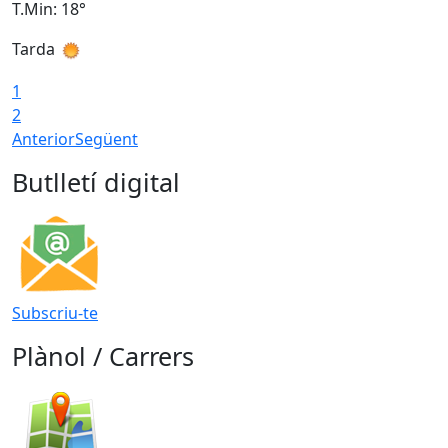
T.Min: 18°
T
Tarda
T
1
2
Anterior
Següent
Butlletí digital
Subscriu-te
Plànol / Carrers