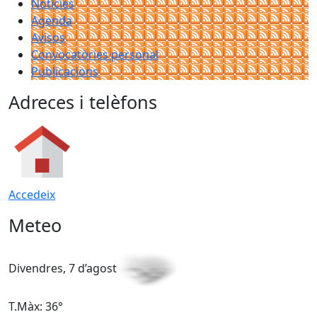
Notícies
Agenda
Avisos
Convocatòries personal
Publicacions
Adreces i telèfons
Accedeix
Meteo
Divendres, 7 d’agost
D
T.Màx: 36°
T