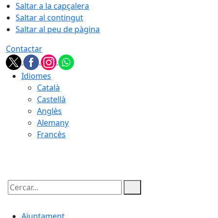
Saltar a la capçalera
Saltar al contingut
Saltar al peu de pàgina
Contactar
Idiomes
Català
Castellà
Anglès
Alemany
Francès
07.08.2026 | 13:14
Cercar:
Ajuntament