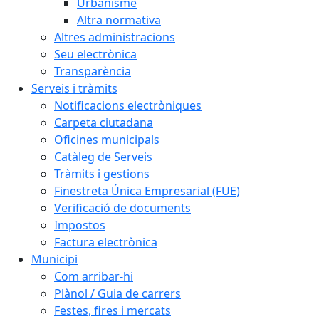
Urbanisme
Altra normativa
Altres administracions
Seu electrònica
Transparència
Serveis i tràmits
Notificacions electròniques
Carpeta ciutadana
Oficines municipals
Catàleg de Serveis
Tràmits i gestions
Finestreta Única Empresarial (FUE)
Verificació de documents
Impostos
Factura electrònica
Municipi
Com arribar-hi
Plànol / Guia de carrers
Festes, fires i mercats