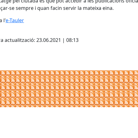
tatge pel ciutadà és que pot accedir a les publicacions ofic
çar-se sempre i quan facin servir la mateixa eina.
 l'
e-Tauler
cebook
X
a actualització: 23.06.2021 | 08:13