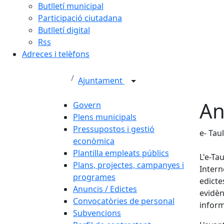
Butlletí municipal
Participació ciutadana
Butlletí digital
Rss
Adreces i telèfons
Ajuntament
An
Govern
Plens municipals
Pressupostos i gestió
e- Tau
econòmica
Plantilla empleats públics
L'e-Ta
Plans, projectes, campanyes i
Intern
programes
edicte
Anuncis / Edictes
evidèn
Convocatòries de personal
inform
Subvencions