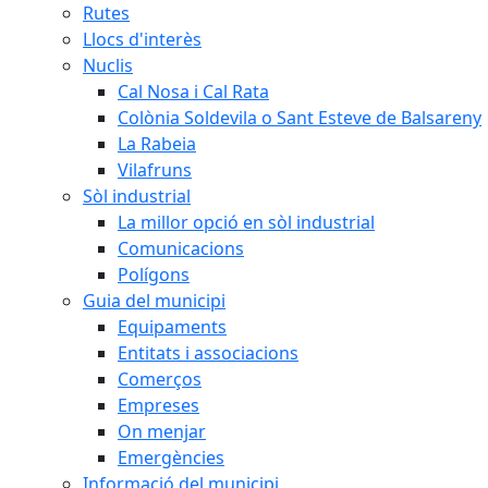
Rutes
Llocs d'interès
Nuclis
Cal Nosa i Cal Rata
Colònia Soldevila o Sant Esteve de Balsareny
La Rabeia
Vilafruns
Sòl industrial
La millor opció en sòl industrial
Comunicacions
Polígons
Guia del municipi
Equipaments
Entitats i associacions
Comerços
Empreses
On menjar
Emergències
Informació del municipi