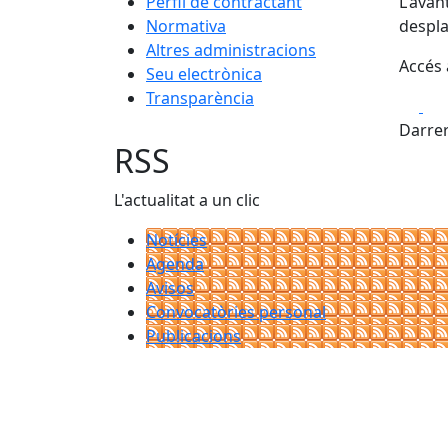
Perfil de contractant
L'avan
Normativa
despla
Altres administracions
Accés a
Seu electrònica
Transparència
Fa
Darrer
RSS
L'actualitat a un clic
Notícies
Agenda
Avisos
Convocatòries personal
Publicacions