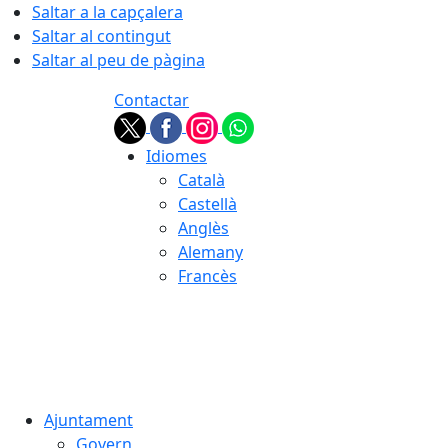
Saltar a la capçalera
Saltar al contingut
Saltar al peu de pàgina
Contactar
Idiomes
Català
Castellà
Anglès
Alemany
Francès
09.08.2026 | 09:37
Ajuntament
Govern