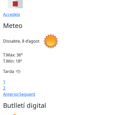
Accedeix
Meteo
Dissabte, 8 d’agost
D
T.Màx: 36°
T
T.Min: 18°
T
Tarda
1
2
Anterior
Següent
Butlletí digital