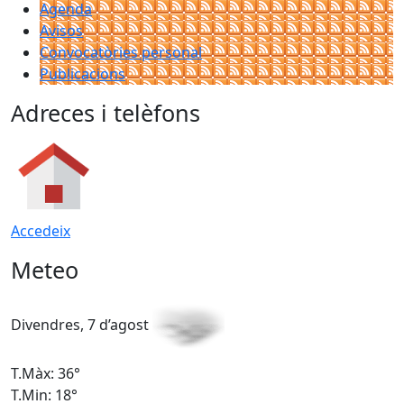
Agenda
Avisos
Convocatòries personal
Publicacions
Adreces i telèfons
Accedeix
Meteo
Divendres, 7 d’agost
D
T.Màx: 36°
T
T.Min: 18°
T