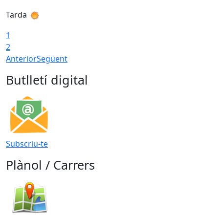
Tarda
T
1
2
Anterior
Següent
Butlletí digital
Subscriu-te
Plànol / Carrers