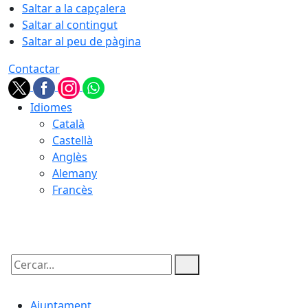
Saltar a la capçalera
Saltar al contingut
Saltar al peu de pàgina
Contactar
Idiomes
Català
Castellà
Anglès
Alemany
Francès
06.08.2026 | 18:02
Cercar:
Ajuntament