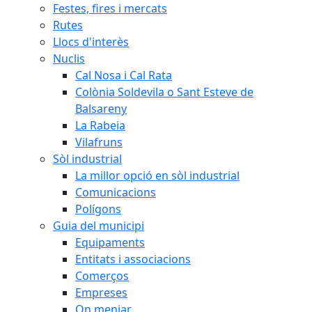
Festes, fires i mercats
Rutes
Llocs d'interès
Nuclis
Cal Nosa i Cal Rata
Colònia Soldevila o Sant Esteve de
Balsareny
La Rabeia
Vilafruns
Sòl industrial
La millor opció en sòl industrial
Comunicacions
Polígons
Guia del municipi
Equipaments
Entitats i associacions
Comerços
Empreses
On menjar