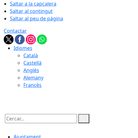
Saltar a la capçalera
Saltar al contingut
Saltar al peu de pàgina
Contactar
Idiomes
Català
Castellà
Anglès
Alemany
Francès
08.08.2026 | 05:35
Cercar:
Ajuntament