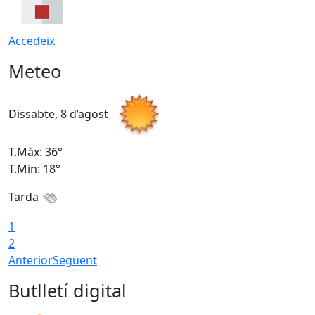
Accedeix
Meteo
Dissabte, 8 d’agost
D
T.Màx: 36°
T
T.Min: 18°
T
Tarda
1
2
Anterior
Següent
Butlletí digital