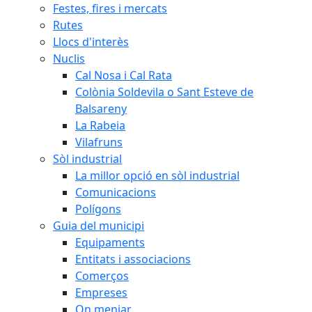
Festes, fires i mercats
Rutes
Llocs d'interès
Nuclis
Cal Nosa i Cal Rata
Colònia Soldevila o Sant Esteve de
Balsareny
La Rabeia
Vilafruns
Sòl industrial
La millor opció en sòl industrial
Comunicacions
Polígons
Guia del municipi
Equipaments
Entitats i associacions
Comerços
Empreses
On menjar