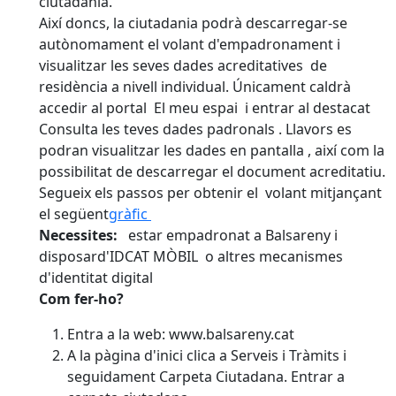
ciutadania.
Així doncs, la ciutadania podrà descarregar-se
autònomament el volant d'empadronament i
visualitzar les seves dades acreditatives de
residència a nivell individual. Únicament caldrà
accedir al portal El meu espai i entrar al destacat
Consulta les teves dades padronals . Llavors es
podran visualitzar les dades en pantalla , així com la
possibilitat de descarregar el document acreditatiu.
Segueix els passos per obtenir el volant mitjançant
el següent
gràfic
Necessites:
estar empadronat a Balsareny i
disposard'IDCAT MÒBIL o altres mecanismes
d'identitat digital
Com fer-ho?
Entra a la web: www.balsareny.cat
A la pàgina d'inici clica a Serveis i Tràmits i
seguidament Carpeta Ciutadana. Entrar a