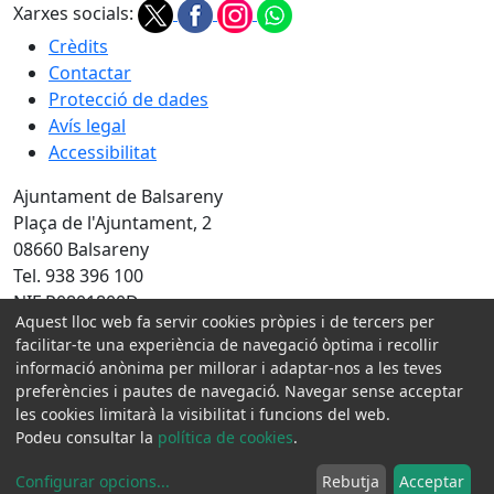
Xarxes socials:
Crèdits
Contactar
Protecció de dades
Avís legal
Accessibilitat
Ajuntament de Balsareny
Plaça de l'Ajuntament, 2
08660 Balsareny
Tel. 938 396 100
NIF P0801800D
Aquest lloc web fa servir cookies pròpies i de tercers per
Amb la col·laboració de:
facilitar-te una experiència de navegació òptima i recollir
informació anònima per millorar i adaptar-nos a les teves
preferències i pautes de navegació. Navegar sense acceptar
les cookies limitarà la visibilitat i funcions del web.
Podeu consultar la
política de cookies
.
Configurar opcions
...
Rebutja
Acceptar