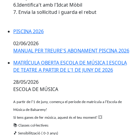
6.Identifica't amb l'Idcat Mòbil
7. Envia la sol·licitud i guarda el rebut
PISCINA 2026
PISCINA 2026
02/06/2026
MANUAL PER TREURE'S ABONAMENT PISCINA 2026
MATRÍCULA OBERTA ESCOLA DE MÚSICA I ESCOLA DE T
MATRÍCULA OBERTA ESCOLA DE MÚSICA I ESCOLA
DE TEATRE A PARTIR DE L'1 DE JUNY DE 2026
28/05/2026
ESCOLA DE MÚSICA
A partir de l'1 de juny, comença el període de matrícula a l'Escola de
Música de Balsareny!
Si tens ganes de fer música, aquest és el teu moment!
💥
📚
Classes col·lectives:
🎵
Sensibilització ( 0-3 anys)