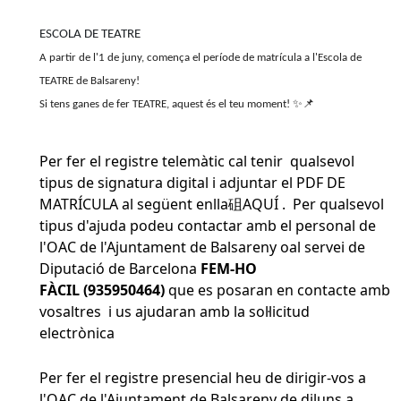
ESCOLA DE TEATRE
A partir de l'1 de juny, comença el període de matrícula a l'Escola de
TEATRE de Balsareny!
Si tens ganes de fer TEATRE, aquest és el teu moment!
✨📌
Per fer el registre telemàtic cal tenir qualsevol
tipus de signatura digital i adjuntar el PDF DE
MATRÍCULA al següent enlla砠
AQUÍ
. Per qualsevol
tipus d'ajuda podeu contactar amb el personal de
l'OAC de l'Ajuntament de Balsareny oal servei de
Diputació de Barcelona
FEM-HO
FÀCIL (935950464)
que es posaran en contacte amb
vosaltres i us ajudaran amb la sol·licitud
electrònica
Per fer el registre presencial heu de dirigir-vos a
l'OAC de l'Ajuntament de Balsareny de diluns a