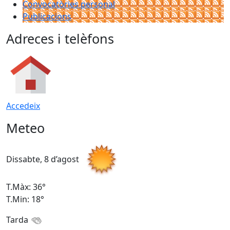
Convocatòries personal
Publicacions
Adreces i telèfons
Accedeix
Meteo
Dissabte, 8 d’agost
D
T.Màx: 36°
T
T.Min: 18°
T
Tarda