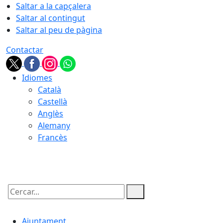
Saltar a la capçalera
Saltar al contingut
Saltar al peu de pàgina
Contactar
Idiomes
Català
Castellà
Anglès
Alemany
Francès
08.08.2026 | 11:27
Cercar:
Ajuntament