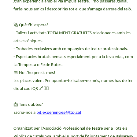
gran experiència amb el Pla Impuls Teatre. T'ho passaràs genial,
faràs nous amics i descobriràs tot el que s'amaga darrere del teló.
🚀
Què t'hi espera?
- Tallers i activitats TOTALMENT GRATUÏTES relacionades amb les
arts escèniques.
- Trobades exclusives amb companyies de teatre professionals.
- Espectacles brutals pensats especialment per a la teva edat, com
La Tempesta o Fe de Rutes.
📅
No t'ho pensis més!
Les places volen. Per apuntar-te i saber-ne més, només has de fer
clic al codi QR
🔗☝🏻
📩
Tens dubtes?
Escriu-nos a
pit.experiencies@ttp.cat
.
Organitzat per l'Associació Professional de Teatre per a Tots els
Públics de Catalunya, amb el suport de l'Ajuntament de Balsareny