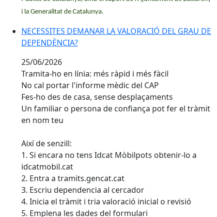
i la Generalitat de Catalunya.
NECESSITES DEMANAR LA VALORACIÓ DEL GRAU DE 
NECESSITES DEMANAR LA VALORACIÓ DEL GRAU DE
DEPENDÈNCIA?
25/06/2026
Tramita-ho en línia: més ràpid i més fàcil
No cal portar l'informe mèdic del CAP
Fes-ho des de casa, sense desplaçaments
Un familiar o persona de confiança pot fer el tràmit
en nom teu
Així de senzill:
1. Si encara no tens Idcat Mòbilpots obtenir-lo a
idcatmobil.cat
2. Entra a tramits.gencat.cat
3. Escriu dependencia al cercador
4. Inicia el tràmit i tria valoració inicial o revisió
5. Emplena les dades del formulari