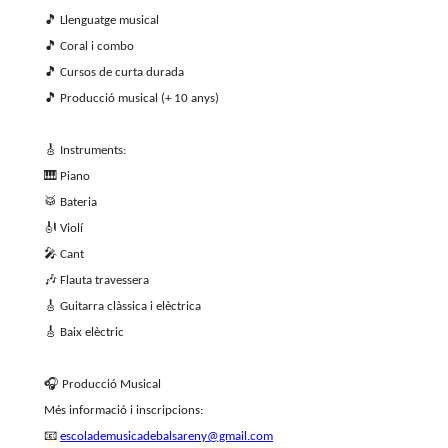
🎵
Llenguatge musical
🎵
Coral i combo
🎵
Cursos de curta durada
🎵
Producció musical (+ 10 anys)
🎸
Instruments:
🎹
Piano
🥁
Bateria
🎻
Violí
🎤
Cant
🎶
Flauta travessera
🎸
Guitarra clàssica i elèctrica
🎸
Baix elèctric
🎧
Producció Musical
Més informació i inscripcions:
📧
escolademusicadebalsareny@gmail.com