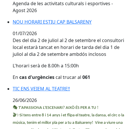
Agenda de les activitats culturals i esportives -
Agost 2026
NOU HORARI ESTIU CAP BALSARENY
NOU HORARI ESTIU CAP BALSARENY
01/07/2026
Des del dia 2 de juliol al 2 de setembre el consultori
local estarà tancat en horari de tarda del dia 1 de
juliol al dia 2 de setembre ambdós inclosos
L'horari serà de 8.00h a 15:00h
En
cas d'urgències
cal trucar al
061
TIC ENS VEIEM AL TEATRE!!
TIC ENS VEIEM AL TEATRE!!
26/06/2026
🎭
T'APASSIONA L'ESCENARI? AIXÒ ÉS PER A TU !
🎬✨
Si tens entre 8 i 14 anys i et flipa el teatre, la dansa, el circ o la
música, tenim el millor pla per a tu a Balsareny! Vine a viure una