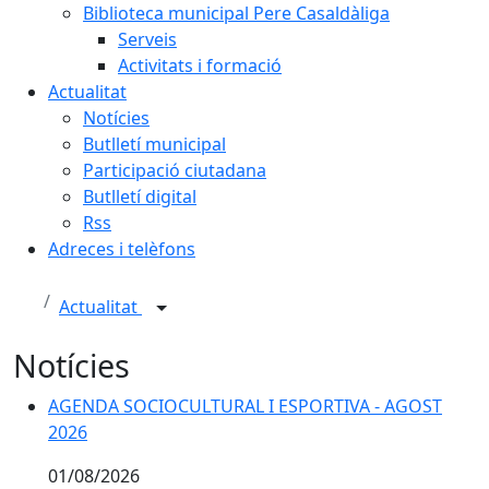
Biblioteca municipal Pere Casaldàliga
Serveis
Activitats i formació
Actualitat
Notícies
Butlletí municipal
Participació ciutadana
Butlletí digital
Rss
Adreces i telèfons
Actualitat
Notícies
AGENDA SOCIOCULTURAL I ESPORTIVA - AGOST 2026
AGENDA SOCIOCULTURAL I ESPORTIVA - AGOST
2026
01/08/2026