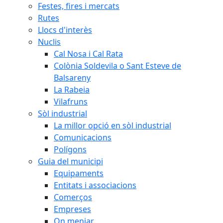
Festes, fires i mercats
Rutes
Llocs d'interès
Nuclis
Cal Nosa i Cal Rata
Colònia Soldevila o Sant Esteve de
Balsareny
La Rabeia
Vilafruns
Sòl industrial
La millor opció en sòl industrial
Comunicacions
Polígons
Guia del municipi
Equipaments
Entitats i associacions
Comerços
Empreses
On menjar