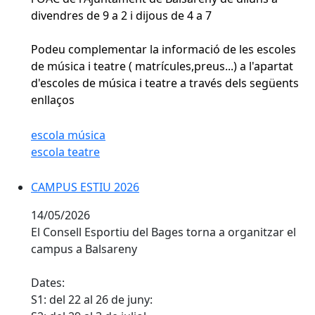
divendres de 9 a 2 i dijous de 4 a 7
Podeu complementar la informació de les escoles
de música i teatre ( matrícules,preus...) a l'apartat
d'escoles de música i teatre a través dels següents
enllaços
escola música
escola teatre
CAMPUS ESTIU 2026
CAMPUS ESTIU 2026
14/05/2026
El Consell Esportiu del Bages torna a organitzar el
campus a Balsareny
Dates:
S1: del 22 al 26 de juny: