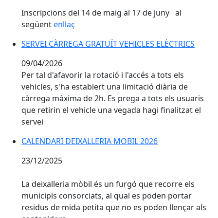
Inscripcions del 14 de maig al 17 de juny al
següent
enllaç
SERVEI CÀRREGA GRATUÏT VEHICLES ELÈCTRICS
SERVEI CÀRREGA GRATUÏT VEHICLES ELÈCTRICS
09/04/2026
Per tal d'afavorir la rotació i l'accés a tots els
vehicles, s'ha establert una limitació diària de
càrrega màxima de 2h. Es prega a tots els usuaris
que retirin el vehicle una vegada hagi finalitzat el
servei
CALENDARI DEIXALLERIA MOBIL 2026
CALENDARI DEIXALLERIA MOBIL 2026
23/12/2025
La deixalleria mòbil és un furgó que recorre els
municipis consorciats, al qual es poden portar
residus de mida petita que no es poden llençar als