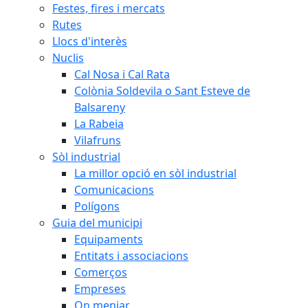
Festes, fires i mercats
Rutes
Llocs d'interès
Nuclis
Cal Nosa i Cal Rata
Colònia Soldevila o Sant Esteve de
Balsareny
La Rabeia
Vilafruns
Sòl industrial
La millor opció en sòl industrial
Comunicacions
Polígons
Guia del municipi
Equipaments
Entitats i associacions
Comerços
Empreses
On menjar