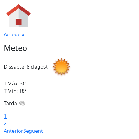
Accedeix
Meteo
Dissabte, 8 d’agost
D
T.Màx: 36°
T
T.Min: 18°
T
Tarda
1
2
Anterior
Següent