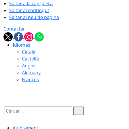
Saltar a la capçalera
Saltar al contingut
Saltar al peu de pàgina
Contactar
Idiomes
Català
Castellà
Anglès
Alemany
Francès
08.08.2026 | 01:14
Cercar:
Ajuntament